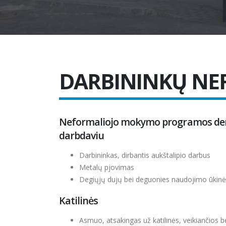
DARBININKŲ N
Neformaliojo mokymo programos der
darbdaviu
Darbininkas, dirbantis aukštalipio darbus
Metalų pjovimas
Degiųjų dujų bei deguonies naudojimo ūkin
Katilinės
Asmuo, atsakingas už katilinės, veikiančios 