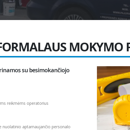
EFORMALAUS MOKYMO
inamos su besimokančiojo
ėms reikmėms operatorius
be nuolatinio aptarnaujančio personalo