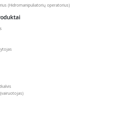
ius (Hidromanipuliatorių operatorius)
roduktai
s
dytojas
kalvis
(vairuotojas)