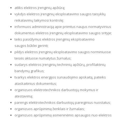
atliks elektros įrenginių apžiūrą;
vykdys elektros įrenginių eksploatavimo saugos taisyklių
reikalavimų laikymosi kontrolę;
informuos administraciją apie priimtus naujus normatyvinius
dokumentus elektros įrenginių eksploatavimo saugos srityje;
teiks pasiūlymus elektros įrenginių eksploatavimo
saugos būklei gerinti;
pildys elektros įrenginių eksploatavimo saugos norminiuose
teisės aktuose numatytus žurnalus;
sudarys elektros įrenginių techninių apžiūrų, profilaktinių
bandymų grafikus;
tvarkys elektros energijos sunaudojimo apskaitą, pateiks
ataskaitinius dokumentus;
organizuos elektrotechnikos darbuotojų mokymus ir
atestavimą;
parengs elektrotechnikos darbuotojų pareiginius nuostatus;
organizuos aprūpinimą ženklais ir žurnalais;
organizuos aprūpinimą asmeninėmis apsaugos nuo elektros