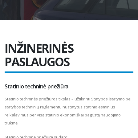
INŽINERINĖS
PASLAUGOS
Statinio techninė priežiūra
Statinio techninės priežiūros tikslas – užtikrinti Statybos įstatymo bei
statybos techninių reglamentų nustatytus statinio esminius
reikalavimus per visą statinio ekonomiškai pagrįstą naudojimo
trukmę.
Statinio techninę priežiūrą sudaro: