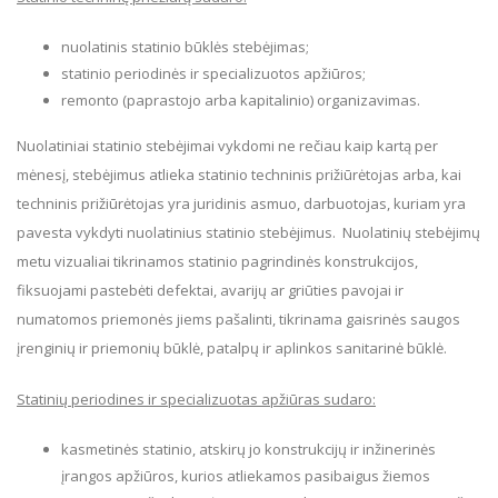
nuolatinis statinio būklės stebėjimas;
statinio periodinės ir specializuotos apžiūros;
remonto (paprastojo arba kapitalinio) organizavimas.
Nuolatiniai statinio stebėjimai vykdomi ne rečiau kaip kartą per
mėnesį, stebėjimus atlieka statinio techninis prižiūrėtojas arba, kai
techninis prižiūrėtojas yra juridinis asmuo, darbuotojas, kuriam yra
pavesta vykdyti nuolatinius statinio stebėjimus. Nuolatinių stebėjimų
metu vizualiai tikrinamos statinio pagrindinės konstrukcijos,
fiksuojami pastebėti defektai, avarijų ar griūties pavojai ir
numatomos priemonės jiems pašalinti, tikrinama gaisrinės saugos
įrenginių ir priemonių būklė, patalpų ir aplinkos sanitarinė būklė.
Statinių periodines ir specializuotas apžiūras sudaro:
kasmetinės statinio, atskirų jo konstrukcijų ir inžinerinės
įrangos apžiūros, kurios atliekamos pasibaigus žiemos