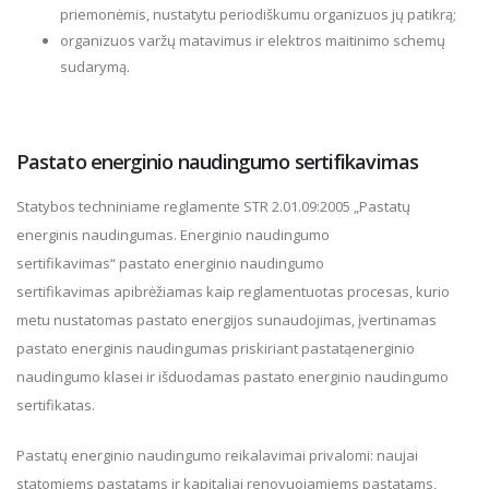
priemonėmis, nustatytu periodiškumu organizuos jų patikrą;
organizuos varžų matavimus ir elektros maitinimo schemų
sudarymą.
Pastato energinio naudingumo sertifikavimas
Statybos techniniame reglamente STR 2.01.09:2005 „Pastatų
energinis naudingumas. Energinio naudingumo
sertifikavimas“ pastato energinio naudingumo
sertifikavimas apibrėžiamas kaip reglamentuotas procesas, kurio
metu nustatomas pastato energijos sunaudojimas, įvertinamas
pastato energinis naudingumas priskiriant pastatąenerginio
naudingumo klasei ir išduodamas pastato energinio naudingumo
sertifikatas.
Pastatų energinio naudingumo reikalavimai privalomi: naujai
statomiems pastatams ir kapitaliai renovuojamiems pastatams,