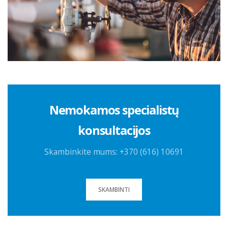
Nemokamos specialistų
konsultacijos
Skambinkite mums: +370 (616) 10691
SKAMBINTI