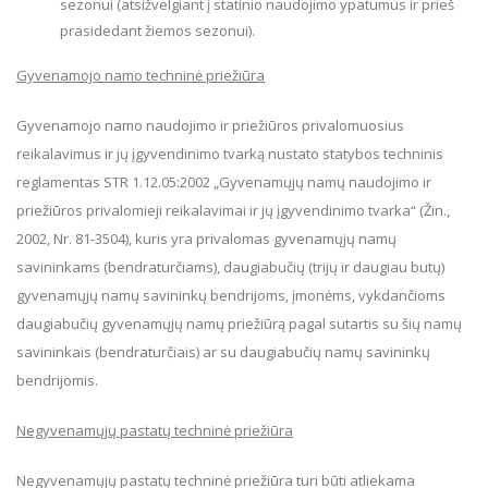
sezonui (atsižvelgiant į statinio naudojimo ypatumus ir prieš
prasidedant žiemos sezonui).
Gyvenamojo namo techninė priežiūra
Gyvenamojo namo naudojimo ir priežiūros privalomuosius
reikalavimus ir jų įgyvendinimo tvarką nustato statybos techninis
reglamentas STR 1.12.05:2002 „Gyvenamųjų namų naudojimo ir
priežiūros privalomieji reikalavimai ir jų įgyvendinimo tvarka“ (Žin.,
2002, Nr. 81-3504), kuris yra privalomas gyvenamųjų namų
savininkams (bendraturčiams), daugiabučių (trijų ir daugiau butų)
gyvenamųjų namų savininkų bendrijoms, įmonėms, vykdančioms
daugiabučių gyvenamųjų namų priežiūrą pagal sutartis su šių namų
savininkais (bendraturčiais) ar su daugiabučių namų savininkų
bendrijomis.
Negyvenamųjų pastatų techninė priežiūra
Negyvenamųjų pastatų techninė priežiūra turi būti atliekama