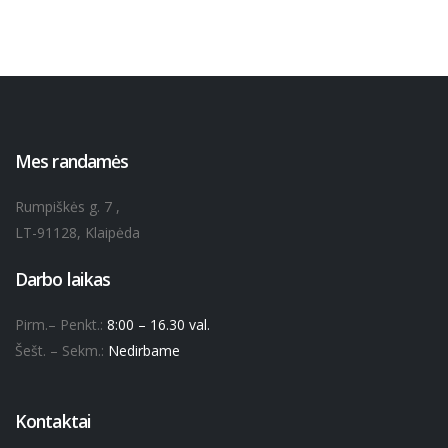
Mes randamės
Rumpiškės g. 7 ,
LT-91128, Klaipėda
Darbo laikas
Pirm.– Penkt.:
8:00 – 16.30 val.
Šešt. – Sekm.:
Nedirbame
Kontaktai