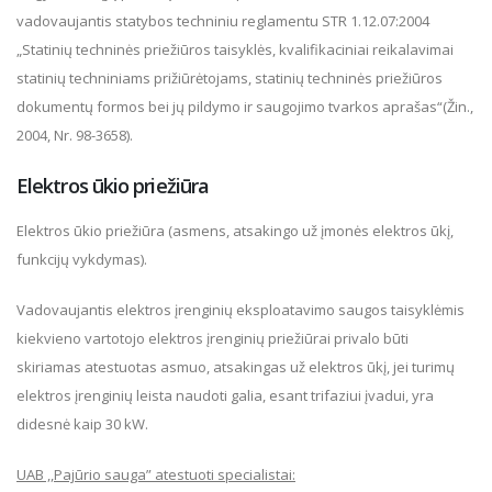
vadovaujantis statybos techniniu reglamentu STR 1.12.07:2004
„Statinių techninės priežiūros taisyklės, kvalifikaciniai reikalavimai
statinių techniniams prižiūrėtojams, statinių techninės priežiūros
dokumentų formos bei jų pildymo ir saugojimo tvarkos aprašas“(Žin.,
2004, Nr. 98-3658).
Elektros ūkio priežiūra
Elektros ūkio priežiūra (asmens, atsakingo už įmonės elektros ūkį,
funkcijų vykdymas).
Vadovaujantis elektros įrenginių eksploatavimo saugos taisyklėmis
kiekvieno vartotojo elektros įrenginių priežiūrai privalo būti
skiriamas atestuotas asmuo, atsakingas už elektros ūkį, jei turimų
elektros įrenginių leista naudoti galia, esant trifaziui įvadui, yra
didesnė kaip 30 kW.
UAB ,,Pajūrio sauga” atestuoti specialistai: