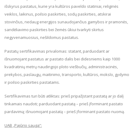
išskyrus pastatus, kurie yra kultūros paveldo statiniai, religinės
veiklos, laikinus, poilsio paskirties, sodų paskirties, atskirai
stovinčius, nedaug energijos sunaudojančius gamybos ir pramonės,
sandėliavimo paskirties bei žemės ūkiui tvarkyti skirtus
negyvenamuosius, nešildomus pastatus.
Pastatų sertifikavimas privalomas: statant, parduodant ar
išnuomojant pastatus ar pastato dalis bei didesniems kaip 1000
kvadratinių metrų naudingojo ploto viešbučių, administracinės,
prekybos, paslaugų, maitinimo, transporto, kultūros, mokslo, gydymo
ir poilsio paskirties pastatams.
Sertifikavimas turi būti atliktas: prieš pripažįstant pastatą ar jo dalį
tinkamais naudoti; parduodant pastatą – prieš įforminant pastato
pardavimą; išnuomojant pastatą – prieš įforminant pastato nuomą.
UAB „Pajūrio sauga“: