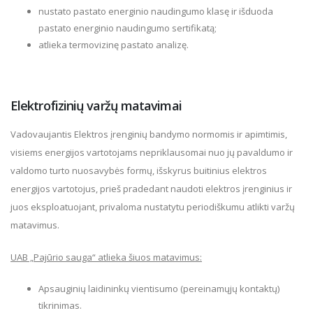
nustato pastato energinio naudingumo klasę ir išduoda
pastato energinio naudingumo sertifikatą;
atlieka termovizinę pastato analizę.
Elektrofizinių varžų matavimai
Vadovaujantis Elektros įrenginių bandymo normomis ir apimtimis,
visiems energijos vartotojams nepriklausomai nuo jų pavaldumo ir
valdomo turto nuosavybės formų, išskyrus buitinius elektros
energijos vartotojus, prieš pradedant naudoti elektros įrenginius ir
juos eksploatuojant, privaloma nustatytu periodiškumu atlikti varžų
matavimus.
UAB „Pajūrio sauga“ atlieka šiuos matavimus:
Apsauginių laidininkų vientisumo (pereinamųjų kontaktų)
tikrinimas.